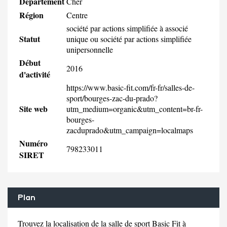
Département
Cher
Région
Centre
société par actions simplifiée à associé
Statut
unique ou société par actions simplifiée
unipersonnelle
Début
2016
d'activité
https://www.basic-fit.com/fr-fr/salles-de-
sport/bourges-zac-du-prado?
Site web
utm_medium=organic&utm_content=br-fr-
bourges-
zacduprado&utm_campaign=localmaps
Numéro
798233011
SIRET
Plan
Trouvez la localisation de la salle de sport Basic Fit à