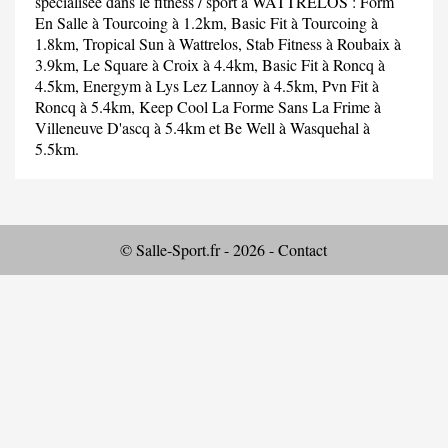
spécialisée dans le fitness / sport à WATTRELOS :
Form
En Salle
à Tourcoing à 1.2km,
Basic Fit
à Tourcoing à
1.8km,
Tropical Sun
à Wattrelos,
Stab Fitness
à Roubaix à
3.9km,
Le Square
à Croix à 4.4km,
Basic Fit
à Roncq à
4.5km,
Energym
à Lys Lez Lannoy à 4.5km,
Pvn Fit
à
Roncq à 5.4km,
Keep Cool La Forme Sans La Frime
à
Villeneuve D'ascq à 5.4km et
Be Well
à Wasquehal à
5.5km.
© Salle-Sport.fr - 2026 -
Contact