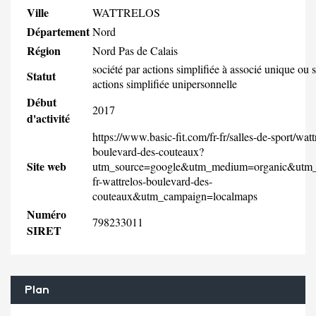
Ville
WATTRELOS
Département
Nord
Région
Nord Pas de Calais
société par actions simplifiée à associé unique ou 
Statut
actions simplifiée unipersonnelle
Début
2017
d'activité
https://www.basic-fit.com/fr-fr/salles-de-sport/watt
boulevard-des-couteaux?
Site web
utm_source=google&utm_medium=organic&utm_
fr-wattrelos-boulevard-des-
couteaux&utm_campaign=localmaps
Numéro
798233011
SIRET
Plan