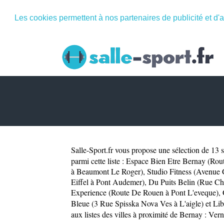
Les cookies permettent à nos partenaires de publicité et d'a
Salle-Sport.fr
vous propose une sélection de 13 sa
parmi cette liste :
Espace Bien Etre Bernay (Rou
à Beaumont Le Roger)
,
Studio Fitness (Avenue
Eiffel à Pont Audemer)
,
Du Puits Belin (Rue Ch
Experience (Route De Rouen à Pont L'eveque)
,
Bleue (3 Rue Spisska Nova Ves à L'aigle)
et
Lib
aux listes des villes à proximité de Bernay :
Ver