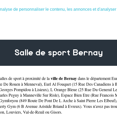
nalyse de personnaliser le contenu, les annonces et d'analyser n
Salle de sport Bernay
ville de Bernay
lles de sport à proximité de la
dans le département
Eu
te De Rouen à Menneval)
,
Eurl Al Fouquet (15 Rue Des Canadiens à 
 Georges Pompidou à Lisieux)
,
L Orange Bleue (25 Rue Du General Lec
arles Peguy à Manneville Sur Risle)
,
Espace Bien Etre (Rue Francois 
Gymforyou (849 Route De Pont De L Arche à Saint Pierre Les Elbeuf)
erty Gym (6 B Avenue Aristide Briand à Evreux)
. Vous n'avez pas tro
non
,
Louviers
,
Val-de-Reuil
ou
Gisors
.