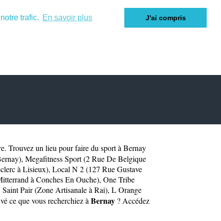
otre trafic.
En savoir plus
J'ai compris
re
. Trouvez un lieu pour faire du sport à Bernay
Bernay)
,
Megafitness Sport (2 Rue De Belgique
lerc à Lisieux)
,
Local N 2 (127 Rue Gustave
Mitterrand à Conches En Ouche)
,
One Tribe
,
Saint Pair (Zone Artisanale à Rai)
,
L Orange
Bernay
uvé ce que vous recherchiez à
? Accédez