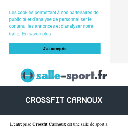
Les cookies permettent à nos partenaires de
publicité et d'analyse de personnaliser le
contenu, les annonces et d'analyser notre
trafic.
En savoir plus
J'ai compris
CROSSFIT CARNOUX
Crossfit Carnoux
L'entreprise
est une
salle de sport à