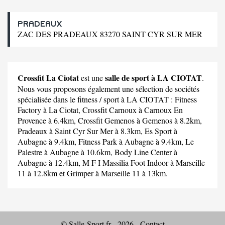
PRADEAUX
ZAC DES PRADEAUX 83270 SAINT CYR SUR MER
Crossfit La Ciotat
salle de sport à LA CIOTAT
est une
.
Nous vous proposons également une sélection de sociétés
spécialisée dans le fitness / sport à LA CIOTAT :
Fitness
Factory
à La Ciotat,
Crossfit Carnoux
à Carnoux En
Provence à 6.4km,
Crossfit Gemenos
à Gemenos à 8.2km,
Pradeaux
à Saint Cyr Sur Mer à 8.3km,
Es Sport
à
Aubagne à 9.4km,
Fitness Park
à Aubagne à 9.4km,
Le
Palestre
à Aubagne à 10.6km,
Body Line Center
à
Aubagne à 12.4km,
M F I Massilia Foot Indoor
à Marseille
11 à 12.8km et
Grimper
à Marseille 11 à 13km.
© Salle-Sport.fr - 2026 -
Contact