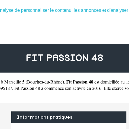
nalyse de personnaliser le contenu, les annonces et d'analyser n
FIT PASSION 48
Fit Passion 48
t à Marseille 5
(
Bouches-du-Rhône
).
est domiciliée au 
187. Fit Passion 48 a commencé son activité en 2016. Elle exerce sous l
Informations pratiques