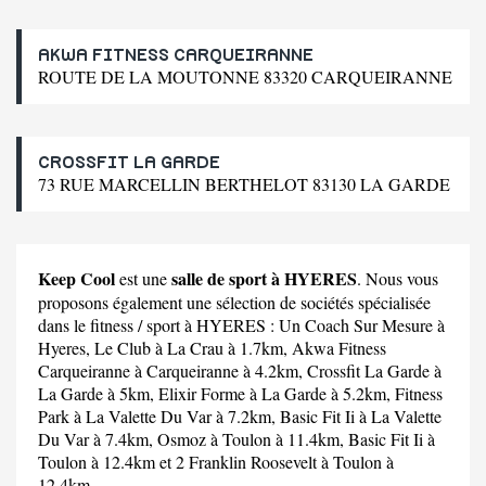
AKWA FITNESS CARQUEIRANNE
ROUTE DE LA MOUTONNE 83320 CARQUEIRANNE
CROSSFIT LA GARDE
73 RUE MARCELLIN BERTHELOT 83130 LA GARDE
Keep Cool
salle de sport à HYERES
est une
. Nous vous
proposons également une sélection de sociétés spécialisée
dans le fitness / sport à HYERES :
Un Coach Sur Mesure
à
Hyeres,
Le Club
à La Crau à 1.7km,
Akwa Fitness
Carqueiranne
à Carqueiranne à 4.2km,
Crossfit La Garde
à
La Garde à 5km,
Elixir Forme
à La Garde à 5.2km,
Fitness
Park
à La Valette Du Var à 7.2km,
Basic Fit Ii
à La Valette
Du Var à 7.4km,
Osmoz
à Toulon à 11.4km,
Basic Fit Ii
à
Toulon à 12.4km et
2 Franklin Roosevelt
à Toulon à
12.4km.