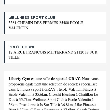
WELLNESS SPORT CLUB
5381 CHEMIN DES FERMES 25480 ECOLE
VALENTIN
PROXIFORME
12 A RUE FRANCOIS MITTERRAND 21120 IS SUR
TILLE
Liberty Gym
salle de sport à GRAY
est une
. Nous vous
proposons également une sélection de sociétés spécialisée
dans le fitness / sport à GRAY :
Ecole Valentin Fitness
à
Ecole Valentin à 35.6km,
Crossfit Electron
à Chatillon Le
Duc à 35.7km,
Wellness Sport Club
à Ecole Valentin à
36km,
Proxiforme
à Is Sur Tille à 36.8km,
Like Fitness
à
Rioz à 37km,
C Box
à Besancon à 37.6km,
Coach Trainer