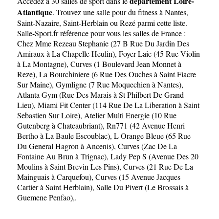
département Loire-
Accédez à 30 salles de sport dans le
Atlantique
. Trouvez une salle pour du fitness à
Nantes
,
Saint-Nazaire
,
Saint-Herblain
ou
Rezé
parmi cette liste.
Salle-Sport.fr référence pour vous les salles de France :
Chez Mme Rezeau Stephanie (27 B Rue Du Jardin Des
Amiraux à La Chapelle Heulin)
,
Foyer Laic (45 Rue Violin
à La Montagne)
,
Curves (1 Boulevard Jean Monnet à
Reze)
,
La Bourchiniere (6 Rue Des Ouches à Saint Fiacre
Sur Maine)
,
Gymligne (7 Rue Moquechien à Nantes)
,
Atlanta Gym (Rue Des Marais à St Philbert De Grand
Lieu)
,
Miami Fit Center (114 Rue De La Liberation à Saint
Sebastien Sur Loire)
,
Atelier Multi Energie (10 Rue
Gutenberg à Chateaubriant)
,
Rn771 (42 Avenue Henri
Bertho à La Baule Escoublac)
,
L Orange Bleue (65 Rue
Du General Hagron à Ancenis)
,
Curves (Zac De La
Fontaine Au Brun à Trignac)
,
Lady Pep S (Avenue Des 20
Moulins à Saint Brevin Les Pins)
,
Curves (21 Rue De La
Mainguais à Carquefou)
,
Curves (15 Avenue Jacques
Cartier à Saint Herblain)
,
Salle Du Pivert (Le Brossais à
Guemene Penfao)
,.