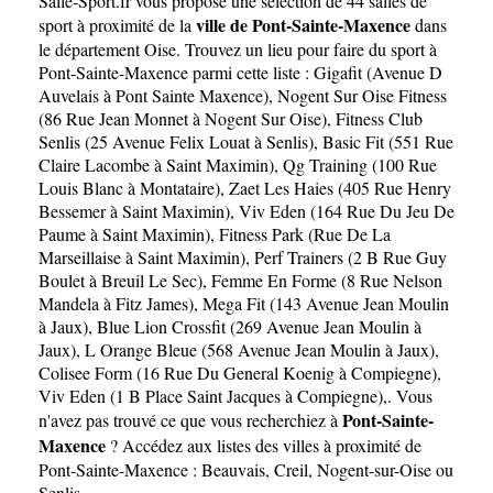
Salle-Sport.fr
vous propose une sélection de 44 salles de
Maxence
ville de Pont-Sainte-Maxence
sport à proximité de la
dans
le département
Oise
. Trouvez un lieu pour faire du sport à
Pont-Sainte-Maxence parmi cette liste :
Gigafit (Avenue D
Auvelais à Pont Sainte Maxence)
,
Nogent Sur Oise Fitness
(86 Rue Jean Monnet à Nogent Sur Oise)
,
Fitness Club
Senlis (25 Avenue Felix Louat à Senlis)
,
Basic Fit (551 Rue
Claire Lacombe à Saint Maximin)
,
Qg Training (100 Rue
Louis Blanc à Montataire)
,
Zaet Les Haies (405 Rue Henry
Bessemer à Saint Maximin)
,
Viv Eden (164 Rue Du Jeu De
Paume à Saint Maximin)
,
Fitness Park (Rue De La
Marseillaise à Saint Maximin)
,
Perf Trainers (2 B Rue Guy
Boulet à Breuil Le Sec)
,
Femme En Forme (8 Rue Nelson
Mandela à Fitz James)
,
Mega Fit (143 Avenue Jean Moulin
à Jaux)
,
Blue Lion Crossfit (269 Avenue Jean Moulin à
Jaux)
,
L Orange Bleue (568 Avenue Jean Moulin à Jaux)
,
Colisee Form (16 Rue Du General Koenig à Compiegne)
,
Viv Eden (1 B Place Saint Jacques à Compiegne)
,. Vous
Pont-Sainte-
n'avez pas trouvé ce que vous recherchiez à
Maxence
? Accédez aux listes des villes à proximité de
Pont-Sainte-Maxence :
Beauvais
,
Creil
,
Nogent-sur-Oise
ou
Senlis
.