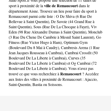
Salle-Sport.fr
vous propose une sélection de 11 salles de
ville de Remaucourt
sport à proximité de la
dans le
département
Aisne
. Trouvez un lieu pour faire du sport à
Remaucourt parmi cette liste :
O De Shiva (6 Rue De
Bellevue à Saint Quentin)
,
De Savoie (44 Grand Rue à
Saint Quentin)
,
Sous (Rue De La Chocque à Fayet)
,
Viv
Eden (98 Rue Alexandre Dumas à Saint Quentin)
,
Monclub
(3 Rue Du Chene De Cambrie à Mesnil Saint Laurent)
,
Go
Fitness (Rue Victor Hugo à Ham)
,
Optimum Gym
(Boulevard Du 8 Mai à Caudry)
,
Cambresis Arena (1 Rue
Jean Jacques Rousseau à Cambrai)
,
Cambrai Crossfit (50
Boulevard De La Liberte à Cambrai)
,
Curves (35
Boulevard De La Liberte à Cambrai)
et
Og Cambrai (72
Boulevard De La Liberte à Cambrai)
. Vous n'avez pas
Remaucourt
trouvé ce que vous recherchiez à
? Accédez
aux listes des villes à proximité de Remaucourt :
Ajaccio
,
Saint-Quentin
,
Bastia
ou
Soissons
.