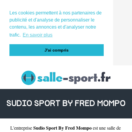
Les cookies permettent à nos partenaires de
publicité et d'analyse de personnaliser le
contenu, les annonces et d'analyser notre
trafic.
En savoir plus
J'ai compris
SUDIO SPORT BY FRED MOMPO
Sudio Sport By Fred Mompo
L'entreprise
est une
salle de