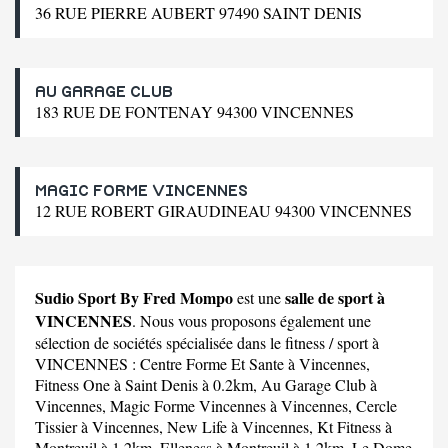
36 RUE PIERRE AUBERT 97490 SAINT DENIS
AU GARAGE CLUB
183 RUE DE FONTENAY 94300 VINCENNES
MAGIC FORME VINCENNES
12 RUE ROBERT GIRAUDINEAU 94300 VINCENNES
Sudio Sport By Fred Mompo
salle de sport à
est une
VINCENNES
. Nous vous proposons également une
sélection de sociétés spécialisée dans le fitness / sport à
VINCENNES :
Centre Forme Et Sante
à Vincennes,
Fitness One
à Saint Denis à 0.2km,
Au Garage Club
à
Vincennes,
Magic Forme Vincennes
à Vincennes,
Cercle
Tissier
à Vincennes,
New Life
à Vincennes,
Kt Fitness
à
Montreuil à 1.2km,
Elleness
à Montreuil à 1.2km,
Le Dome