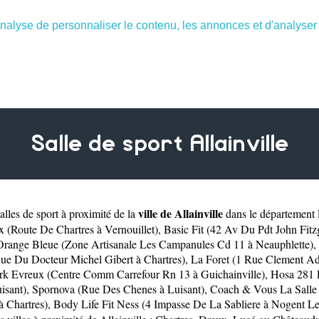
nalyse de personnaliser le contenu, les annonces et d'analyser n
Salle de sport Allainville
ville de Allainville
lles de sport à proximité de la
dans le département
x (Route De Chartres à Vernouillet)
,
Basic Fit (42 Av Du Pdt John Fit
Orange Bleue (Zone Artisanale Les Campanules Cd 11 à Neauphlette)
,
ue Du Docteur Michel Gibert à Chartres)
,
La Foret (1 Rue Clement Ad
ark Evreux (Centre Comm Carrefour Rn 13 à Guichainville)
,
Hosa 281 
isant)
,
Spornova (Rue Des Chenes à Luisant)
,
Coach & Vous La Salle 
 Chartres)
,
Body Life Fit Ness (4 Impasse De La Sabliere à Nogent L