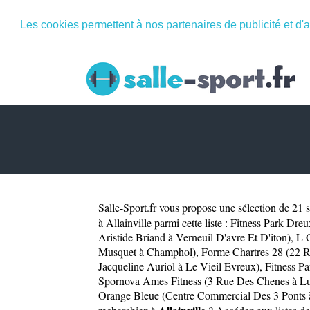
Les cookies permettent à nos partenaires de publicité et d'a
Salle-Sport.fr
vous propose une sélection de 21 sa
à Allainville parmi cette liste :
Fitness Park Dreu
Aristide Briand à Verneuil D'avre Et D'iton)
,
L 
Musquet à Champhol)
,
Forme Chartres 28 (22 R
Jacqueline Auriol à Le Vieil Evreux)
,
Fitness P
Spornova Ames Fitness (3 Rue Des Chenes à Lu
Orange Bleue (Centre Commercial Des 3 Ponts à