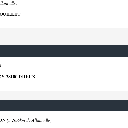
lainville)
NOUILLET
)
DY 28100 DREUX
ITON
(à 26.6km de Allainville)