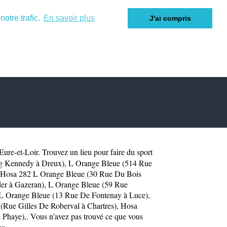
otre trafic.
En savoir plus
J'ai compris
Eure-et-Loir
. Trouvez un lieu pour faire du sport
zg Kennedy à Dreux)
,
L Orange Bleue (514 Rue
Hosa 282 L Orange Bleue (30 Rue Du Bois
er à Gazeran)
,
L Orange Bleue (59 Rue
L Orange Bleue (13 Rue De Fontenay à Luce)
,
(Rue Gilles De Roberval à Chartres)
,
Hosa
e Phaye)
,. Vous n'avez pas trouvé ce que vous