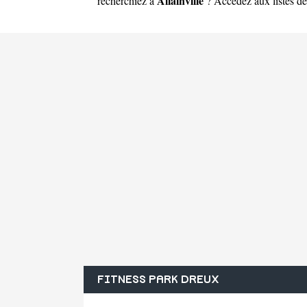
Allainville
recherchiez à
? Accédez aux listes des
FITNESS PARK DREUX