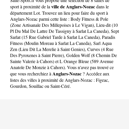
Salle-Sport.fr
vous propose une sélection de 8 salles de
ville de Anglars-Nozac
sport à proximité de la
dans le
département
Lot
. Trouvez un lieu pour faire du sport à
Anglars-Nozac parmi cette liste :
Body Fitness & Pole
(Zone Artisanale Des Millepoises à Le Vigan)
,
Lieu-dit (10
Pl Du Mal De Lattre De Tassigny à Sarlat La Caneda)
,
Sept
Sarlat (15 Rue Gabriel Tarde à Sarlat La Caneda)
,
Paradis
Fitness (Moulin Moreau à Sarlat La Caneda)
,
Sarl Aqua
Zen (Lieu Dit La Merelie à Saint Genies)
,
Curves (4 Rue
Des Pyroxenes à Saint Pierre)
,
Golden Wolf (8 Chemin De
Sainte Valerie à Cahors)
et
L Orange Bleue (589 Avenue
Anatole De Monzie à Cahors)
. Vous n'avez pas trouvé ce
Anglars-Nozac
que vous recherchiez à
? Accédez aux
listes des villes à proximité de Anglars-Nozac :
Figeac
,
Gourdon
,
Souillac
ou
Saint-Céré
.