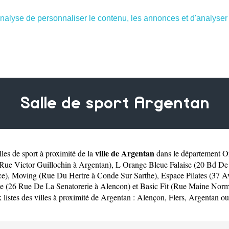
nalyse de personnaliser le contenu, les annonces et d'analyser n
Salle de sport Argentan
ville de Argentan
les de sport à proximité de la
dans le département
O
Rue Victor Guillochin à Argentan)
,
L Orange Bleue Falaise (20 Bd De 
ce)
,
Moving (Rue Du Hertre à Conde Sur Sarthe)
,
Espace Pilates (37 
e (26 Rue De La Senatorerie à Alencon)
et
Basic Fit (Rue Maine Nor
listes des villes à proximité de Argentan :
Alençon
,
Flers
,
Argentan
o