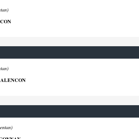
tan)
NCON
tan)
0 ALENCON
entan)
RCONNAY