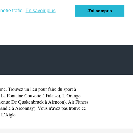
otre trafic.
En savoir plus
J'ai compris
rne
. Trouvez un lieu pour faire du sport à
La Fontaine Couverte à Falaise)
,
L Orange
Avenue De Quakenbruck à Alencon)
,
Air Fitness
mandie à Arconnay)
. Vous n'avez pas trouvé ce
u
L'Aigle
.