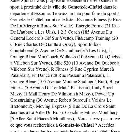
Salle-Sport.fr
vous propose une sélection de 345 salles de
ville de Gometz-le-Châtel
sport à proximité de la
dans le
département
Essonne
. Trouvez un lieu pour faire du sport à
Gometz-le-Châtel parmi cette liste :
Essonne Fitness (9 Rue
De La Vierge à Bures Sur Yvette)
,
Energie Forme (21 Rue
De L'aubrac à Les Ulis)
,
1 2 3 Coach (185 Avenue Du
General Leclerc à Gif Sur Yvette)
,
Fit&camp Training (20
C Rue Charles De Gaulle à Orsay)
,
Sport Indoor
Courtaboeuf (8 Avenue De Scandinavie à Les Ulis)
,
L
Orange Bleue Mm Coach Wellness (10 Avenue Du Quebec
à Villebon Sur Yvette)
,
Silic 520 (10 Avenue Du Quebec à
Villebon Sur Yvette)
,
R Fitness (5 Rue Cyprien Muret à
Palaiseau)
,
Fit Dance (28 Rue Pasteur à Palaiseau)
,
L
Orange Bleue (105 Avenue Morane Saulnier à Buc)
,
Baya
Fitness (5 Avenue Du 1er Mai à Palaiseau)
,
Lady Sport
Massy (1 Mail Henry De Vilmorin à Massy)
,
Power Up
Crosstraining (30 Avenue Robert Surcouf à Voisins Le
Bretonneux)
,
Moving Express (5 Rue De La Croix Saint
Jacques à La Ville Du Bois)
,
Coaching Fitness Montlhery
(5 Allee Saint Fiacre à Montlhery)
,. Vous n'avez pas trouvé
Gometz-le-Châtel
ce que vous recherchiez à
? Accédez
aux listes des villes à proximité de Gometz-le-Châtel :
Évry
,