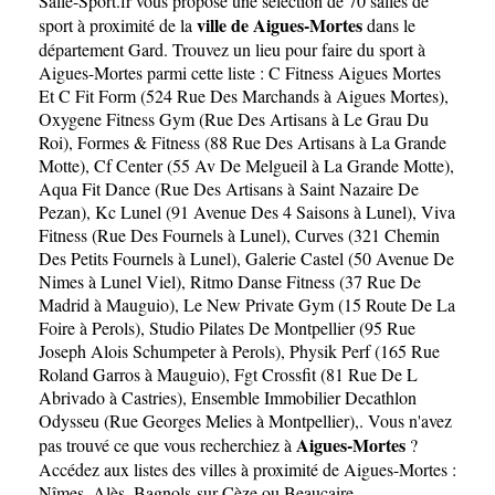
Salle-Sport.fr
vous propose une sélection de 70 salles de
ville de Aigues-Mortes
sport à proximité de la
dans le
département
Gard
. Trouvez un lieu pour faire du sport à
Aigues-Mortes parmi cette liste :
C Fitness Aigues Mortes
Et C Fit Form (524 Rue Des Marchands à Aigues Mortes)
,
Oxygene Fitness Gym (Rue Des Artisans à Le Grau Du
Roi)
,
Formes & Fitness (88 Rue Des Artisans à La Grande
Motte)
,
Cf Center (55 Av De Melgueil à La Grande Motte)
,
Aqua Fit Dance (Rue Des Artisans à Saint Nazaire De
Pezan)
,
Kc Lunel (91 Avenue Des 4 Saisons à Lunel)
,
Viva
Fitness (Rue Des Fournels à Lunel)
,
Curves (321 Chemin
Des Petits Fournels à Lunel)
,
Galerie Castel (50 Avenue De
Nimes à Lunel Viel)
,
Ritmo Danse Fitness (37 Rue De
Madrid à Mauguio)
,
Le New Private Gym (15 Route De La
Foire à Perols)
,
Studio Pilates De Montpellier (95 Rue
Joseph Alois Schumpeter à Perols)
,
Physik Perf (165 Rue
Roland Garros à Mauguio)
,
Fgt Crossfit (81 Rue De L
Abrivado à Castries)
,
Ensemble Immobilier Decathlon
Odysseu (Rue Georges Melies à Montpellier)
,. Vous n'avez
Aigues-Mortes
pas trouvé ce que vous recherchiez à
?
Accédez aux listes des villes à proximité de Aigues-Mortes :
Nîmes
,
Alès
,
Bagnols-sur-Cèze
ou
Beaucaire
.